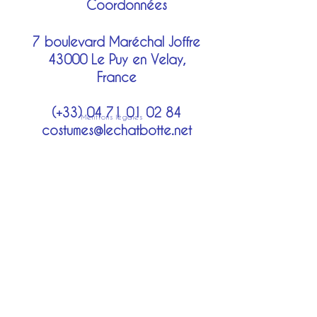
Coordonnées
7 boulevard Maréchal Joffre
43000 Le Puy en Velay,
France
(+33)
04 71 01 02 84
Mentions légales
costumes@lechatbotte.net
Moyens de paiement