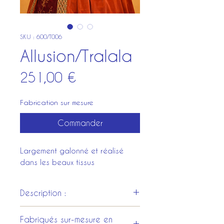
SKU : 600/T006
Allusion/Tralala
Prix
251,00 €
Fabrication sur mesure
Commander
Largement galonné et réalisé
dans les beaux tissus
Description :
Manches longues termInés
Fabriqués sur-mesure en
larges et en pointes