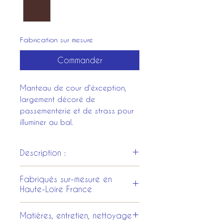
Fabrication sur mesure
Commander
Manteau de cour d'éxception,
largement décoré de
passementerie et de strass pour
illuminer au bal.
Description :
Manteau de cour en velours
Fabriqués sur-mesure en
de la gamme Sweet-Love,
Haute-Loire France
décor par tressage
de passementerie or ou
Tous les costumes et les
Matières, entretien, nettoyage
argent, modèle unique et
accessoires sont entièrement