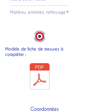
larges (plus de 1 mètre), col
richelieu, poignets
Tous les costumes et les
Matières, entretien, nettoyage
mousquetaires, entièrement
accessoires sont entièrement
bordée d'un volant froncé.
fabriqués dans nos ateliers au
Tissus 100 % coton
Puy en Velay.
Nettoyage 30°
Lors de la commande
sélectionnez dans notre
gamme vos préferences de
Modèle de fiche de mesures à
couleurs, ensuite notre chef-
compléter :
costumiere sera disponible
pour vous conseiller et si
besion vous envoyer des
échantillons.
Vous recevrez aussi une fiche
à compléter pour la réalisation
sur-mesure.
Coordonnées