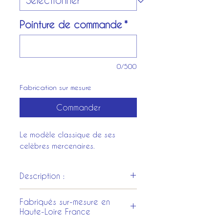
Pointure de commande
*
0/500
Fabrication sur mesure
Commander
Le modèle classique de ses
celèbres mercenaires.
Description :
Entièrement en cuir naturel.
Fabriqués sur-mesure en
Semelle cuir naturel ou
Haute-Loire France
matériaux moderne