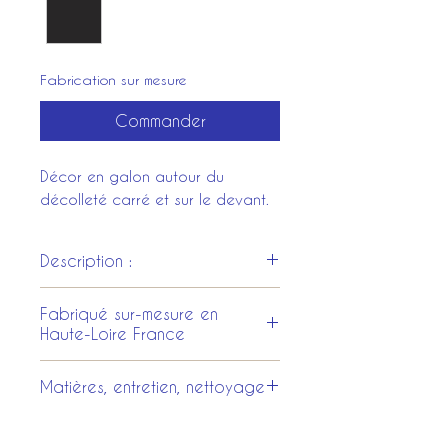
Fabrication sur mesure
Commander
Décor en galon autour du
décolleté carré et sur le devant.
Description :
Corps à décolleté carré
Fabriqué sur-mesure en
devant et dans le dos et en
Haute-Loire France
pointe marquée sur le devant.
Réalisé sur-mesure en velours
Tous les costumes et les
Matières, entretien, nettoyage
uni, riche et élégant, orné d’un
accessoires sont entièrement
galon délicat soulignant le
fabriqués dans nos ateliers au
Tissus gamme velours.
décolleté.
Puy en Velay.