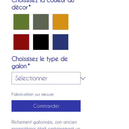
Choissisez la couleur du
décor
*
Choissisez le type de
galon
*
Fabrication sur mesure
Commander
Richement galonnée, son ancien
propriètaire était certainement un