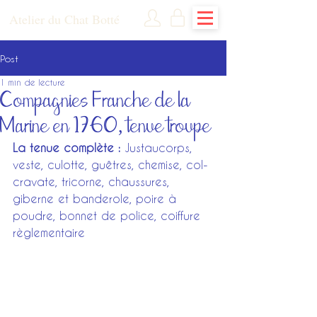
Atelier du Chat Botté
Post
1 min de lecture
Compagnies Franche de la
Marine en 1760, tenue troupe
La tenue complète : 
Justaucorps, 
veste, culotte, guêtres, chemise, col-
cravate, tricorne, chaussures, 
giberne et banderole, poire à 
poudre, bonnet de police, coiffure 
règlementaire 