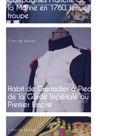
la Marine en 1760, tenue
troupe
2 min de lecture
Habit de Grenadier à Pied
de la Garde Impériale au
Premier Empire
1 min de lecture