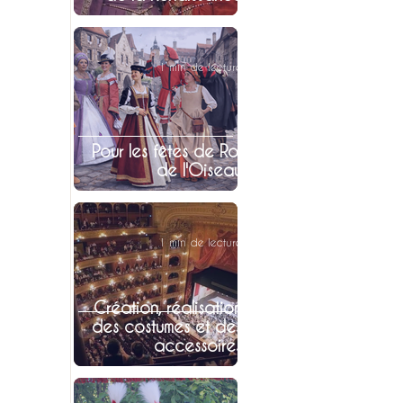
1 min de lecture
Pour les fêtes de Roi
de l'Oiseau
1 min de lecture
Création, réalisation
des costumes et des
accessoires