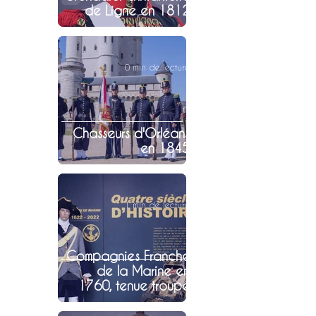
de Ligne en 1812
0 min de lecture
Chasseurs d'Orléans
en 1845
1 min de lecture
Compagnies Franche
de la Marine en
1760, tenue troupe