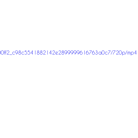
deo/400ff2_c98c5541882142e2899999616763a0c7/720p/mp4