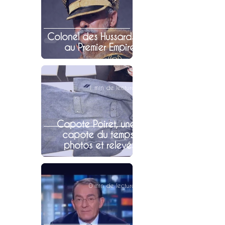
Colonel des Hussards
au Premier Empire
1 min de lecture
Capote Poiret, une
capote du temps,
photos et relevés
0 min de lecture