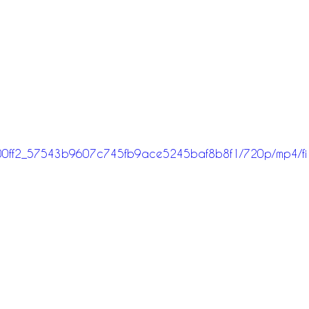
eo/400ff2_57543b9607c745fb9ace5245baf8b8f1/720p/mp4/fi