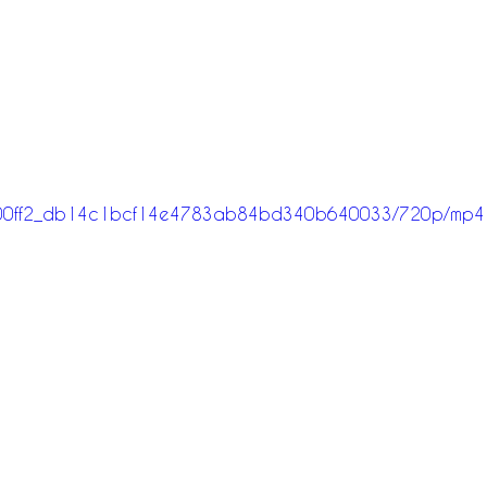
deo/400ff2_db14c1bcf14e4783ab84bd340b640033/720p/mp4