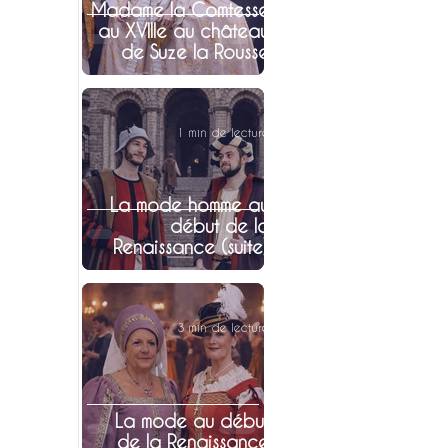
Madame la Comtesse
au XVIIIe au château
de Suze la Rousse
1 min de lecture
La mode homme au
début de la
Renaissance (suite)
3 min de lecture
La mode au début
de la Renaissance