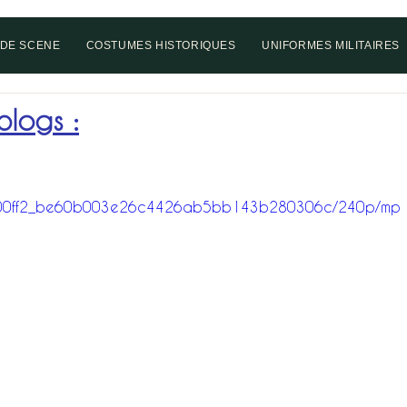
DE SCENE
COSTUMES HISTORIQUES
UNIFORMES MILITAIRES
 blogs :
deo/400ff2_be60b003e26c4426ab5bb143b280306c/240p/mp