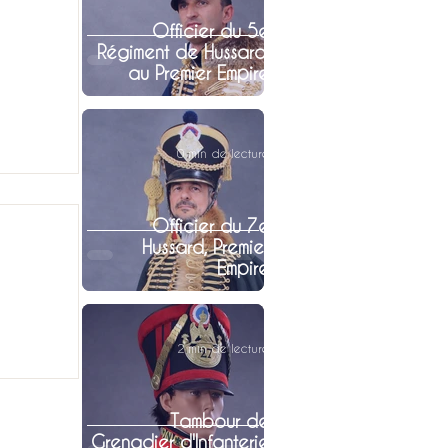
Officier du 5e
Régiment de Hussard,
au Premier Empire
0 min de lecture
Officier du 7e
Hussard, Premier
Empire
2 min de lecture
Tambour de
Grenadier d'Infanterie