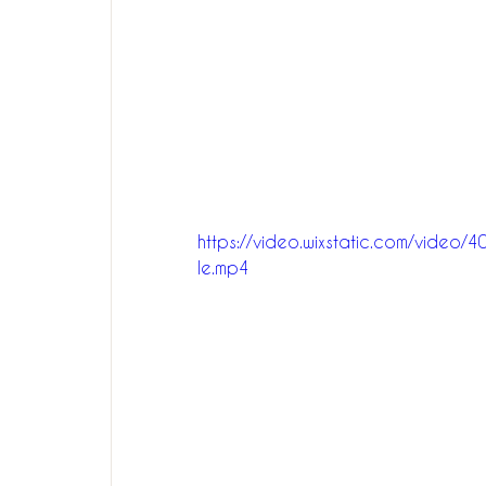
https://video.wixstatic.com/vid
le.mp4