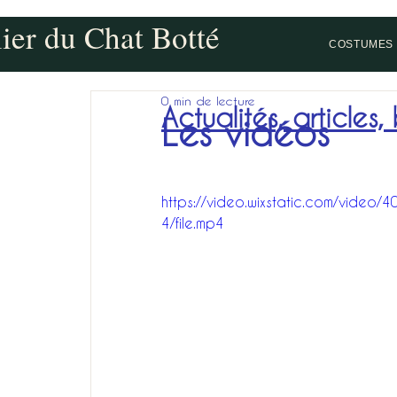
lier du Chat Botté
COSTUMES 
0 min de lecture
Actualités, articles,
Les vidéos
https://video.wixstatic.com/vi
4/file.mp4