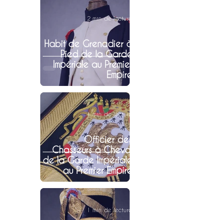
2 min de lecture
Habit de Grenadier à
Pied de la Garde
Impériale au Premier
Empire
1 min de lecture
Officier des
Chasseurs à Cheval
de la Garde Impériale
au Premier Empire
1 min de lecture