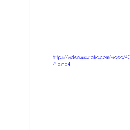
https://video.wixstatic.com/vi
/file.mp4