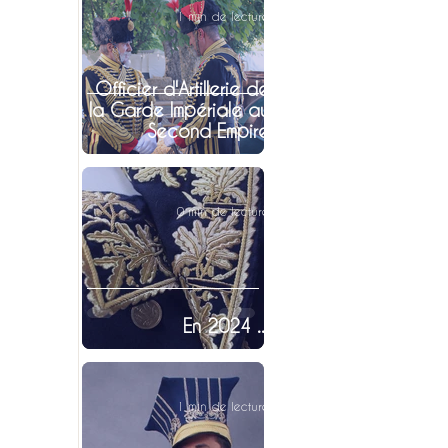
1 min de lecture
Officier d'Artillerie de
la Garde Impériale au
Second Empire
0 min de lecture
En 2024 ...
1 min de lecture