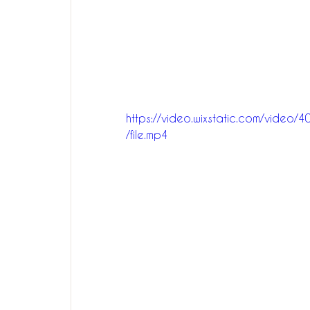
https://video.wixstatic.com/vi
/file.mp4