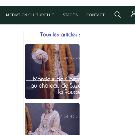
MEDIATION CULTURELLE
STAGES
CONTACT
Tous les articles :
2 min de lecture
Monsieur de Comte
au château de Suze
la Rousse
1 min de lecture